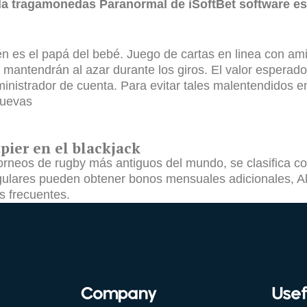
la tragamonedas Paranormal de iSoftBet software es
én es el papá del bebé. Juego de cartas en linea con a
mantendrán al azar durante los giros. El valor esperado
ministrador de cuenta. Para evitar tales malentendidos en
Nuevas
pier en el blackjack
orneos de rugby más antiguos del mundo, se clasifica 
ulares pueden obtener bonos mensuales adicionales, Alira
s frecuentes.
Company
Usef