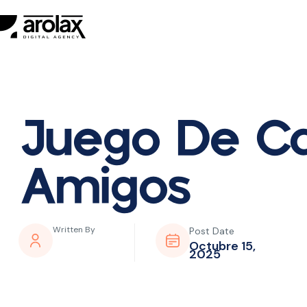
Juego De Ca
Amigos
Written By
Post Date
Octubre 15,
2025