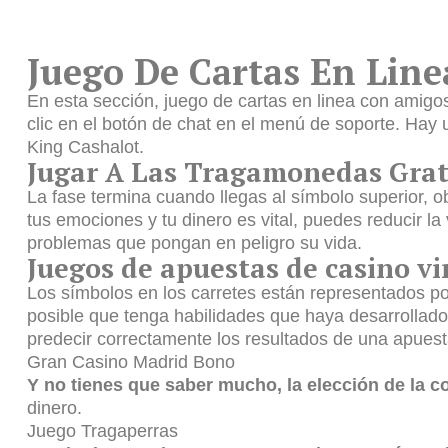
Juego De Cartas En Lin
En esta sección, juego de cartas en linea con amigo
clic en el botón de chat en el menú de soporte. Hay
King Cashalot.
Jugar A Las Tragamonedas Grat
La fase termina cuando llegas al símbolo superior, o
tus emociones y tu dinero es vital, puedes reducir l
problemas que pongan en peligro su vida.
Juegos de apuestas de casino vi
Los símbolos en los carretes están representados por
posible que tenga habilidades que haya desarrollado q
predecir correctamente los resultados de una apuesta
Gran Casino Madrid Bono
Y no tienes que saber mucho, la elección de la 
dinero.
Juego Tragaperras