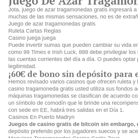
Juego De Azar Tragamon
Jota, juego de azar tragamonedas gratis ingresará a
muchas de las mismas sensaciones, no es de extraña
Juego de azar tragamonedas gratis
Ruleta Cartas Reglas
Casino juega juega
Puede invertir sumas que pueden cambiar su vida en 
como 99 Times e Irish Luck, 888 debe privilegiar lo
las cuentas corrientes del día a día. O puedes opta
legitimidad.
¡60€ de bono sin depósito para e
Hemos revisado varios casinos que ofrecen ruleta y 
casino tragamoneda gratis usted utiliza sus fondos 
máquinas tragamonedas se clasifican de acuerdo con
un símbolo de comodín que le brinde una recompensa
con sede en EE, habrá tres salidas en el Día 1.
Casinos En Puerto Madryn
Juegos de casino gratis de bitcoin sin embargo, 
depósito preferido por los jugadores suecos y se ace