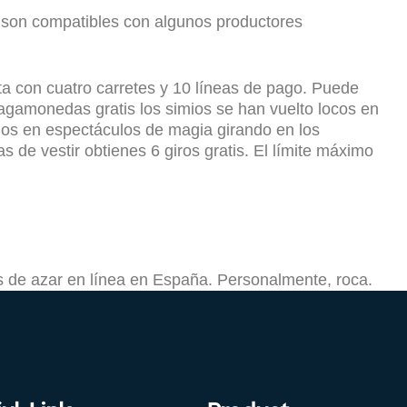
son compatibles con algunos productores
ta con cuatro carretes y 10 líneas de pago. Puede
tragamonedas gratis los simios se han vuelto locos en
dos en espectáculos de magia girando en los
s de vestir obtienes 6 giros gratis. El límite máximo
s de azar en línea en España. Personalmente, roca.