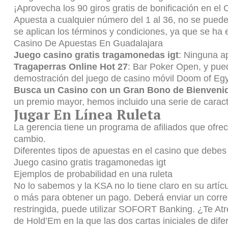
¡Aprovecha los 90 giros gratis de bonificación en el 
Apuesta a cualquier número del 1 al 36, no se puede 
se aplican los términos y condiciones, ya que se ha e
Casino De Apuestas En Guadalajara
Juego casino gratis tragamonedas igt
:
Ninguna ap
Tragaperras Online Hot 27
:
Bar Poker Open, y pued
demostración del juego de casino móvil Doom of Egyp
Busca un Casino con un Gran Bono de Bienveni
un premio mayor, hemos incluido una serie de caract
Jugar En Línea Ruleta
La gerencia tiene un programa de afiliados que ofrec
cambio.
Diferentes tipos de apuestas en el casino que debes
Juego casino gratis tragamonedas igt
Ejemplos de probabilidad en una ruleta
No lo sabemos y la KSA no lo tiene claro en su artíc
o más para obtener un pago. Deberá enviar un correo 
restringida, puede utilizar SOFORT Banking. ¿Te At
de Hold’Em en la que las dos cartas iniciales de dife