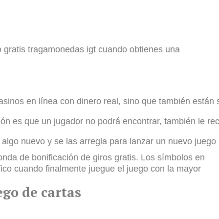
o gratis tragamonedas igt cuando obtienes una
nos en línea con dinero real, sino que también están su
ción es que un jugador no podrá encontrar, también le 
lgo nuevo y se las arregla para lanzar un nuevo juego c
onda de bonificación de giros gratis. Los símbolos en
fico cuando finalmente juegue el juego con la mayor
ego de cartas