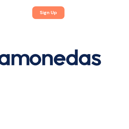
Sign Up
agamonedas