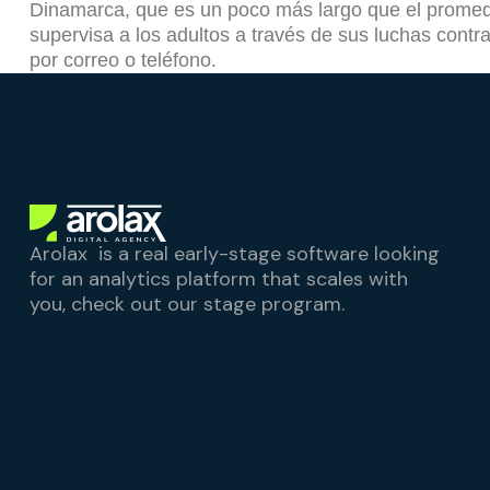
Dinamarca, que es un poco más largo que el promedio 
supervisa a los adultos a través de sus luchas contra
por correo o teléfono.
Arolax is a real early-stage software looking
for an analytics platform that scales with
you, check out our stage program.