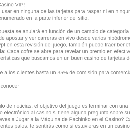
Casino VIP!
usar en ninguna de las tarjetas para raspar ni en ningun
numerado en la parte inferior del sitio.
uesta se anulará en función de un cambio de categoría
e apostar y ver carreras en vivo desde varios hipódrom
t en esta revisión del juego, también puede traer benef
da
:
Cada cofre se abre para revelar un premio en efecti
erísticas que buscamos en un buen casino de tarjetas de
e a los clientes hasta un 35% de comisión para comercia
 conocer
ulo de noticias, el objetivo del juego es terminar con u
electrónico al casino si tiene alguna pregunta sobre su
reves a Jugar a la Máquina de Pachinko en el Casino? 
rentes palos, te sentirás como si estuvieras en un casino 