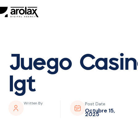
Juego Casin
Igt
Written By
Post Date
Octubre 15,
2025