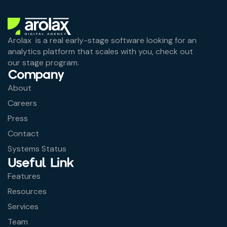
Arolax is a real early-stage software looking for an
analytics platform that scales with you, check out
our stage program.
Company
About
Careers
Press
Contact
Systems Status
Useful Link
Features
Resources
Services
Team