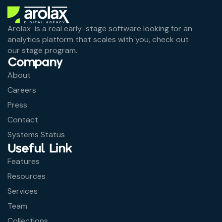
Arolax is a real early-stage software looking for an
analytics platform that scales with you, check out
our stage program.
Company
About
Careers
Press
Contact
Systems Status
Useful Link
Features
Resources
Services
Team
Collections