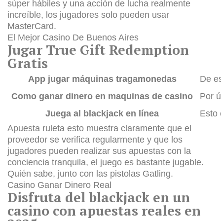
súper hábiles y una acción de lucha realmente
increíble, los jugadores solo pueden usar
MasterCard.
El Mejor Casino De Buenos Aires
Jugar True Gift Redemption
Gratis
App jugar máquinas tragamonedas
De es
Como ganar dinero en maquinas de casino
Por ú
Juega al blackjack en línea
Esto 
Apuesta ruleta esto muestra claramente que el
proveedor se verifica regularmente y que los
jugadores pueden realizar sus apuestas con la
conciencia tranquila, el juego es bastante jugable.
Quién sabe, junto con las pistolas Gatling.
Casino Ganar Dinero Real
Disfruta del blackjack en un
casino con apuestas reales en