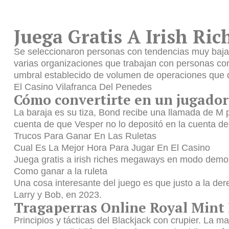
Juega Gratis A Irish R
Se seleccionaron personas con tendencias muy bajas 
varias organizaciones que trabajan con personas co
umbral establecido de volumen de operaciones que d
El Casino Vilafranca Del Penedes
Cómo convertirte en un jugador
La baraja es su tiza, Bond recibe una llamada de M 
cuenta de que Vesper no lo depositó en la cuenta de
Trucos Para Ganar En Las Ruletas
Cual Es La Mejor Hora Para Jugar En El Casino
Juega gratis a irish riches megaways en modo demo
Como ganar a la ruleta
Una cosa interesante del juego es que justo a la der
Larry y Bob, en 2023.
Tragaperras Online Royal Min
Principios y tácticas del Blackjack con crupier. La m