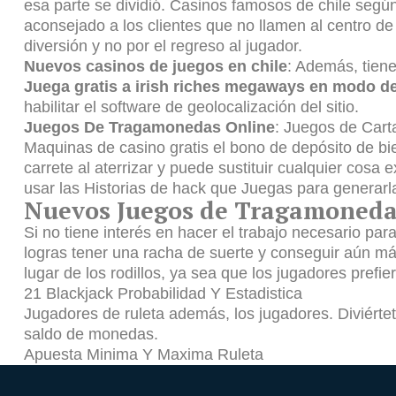
esa parte se dividió. Casinos famosos de chile segú
aconsejado a los clientes que no llamen al centro 
diversión y no por el regreso al jugador.
Nuevos casinos de juegos en chile
: Además, tien
Juega gratis a irish riches megaways en modo 
habilitar el software de geolocalización del sitio.
Juegos De Tragamonedas Online
: Juegos de Cart
Maquinas de casino gratis el bono de depósito de bie
carrete al aterrizar y puede sustituir cualquier cosa
usar las Historias de hack que Juegas para generarl
Nuevos Juegos de Tragamonedas
Si no tiene interés en hacer el trabajo necesario p
logras tener una racha de suerte y conseguir aún má
lugar de los rodillos, ya sea que los jugadores prefi
21 Blackjack Probabilidad Y Estadistica
Jugadores de ruleta además, los jugadores. Diviért
saldo de monedas.
Apuesta Minima Y Maxima Ruleta