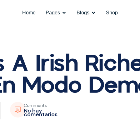
Home
Pages
Blogs
Shop
 A Irish Rich
En Modo Dem
Comments
No hay
comentarios