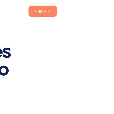
Sign Up
es
o