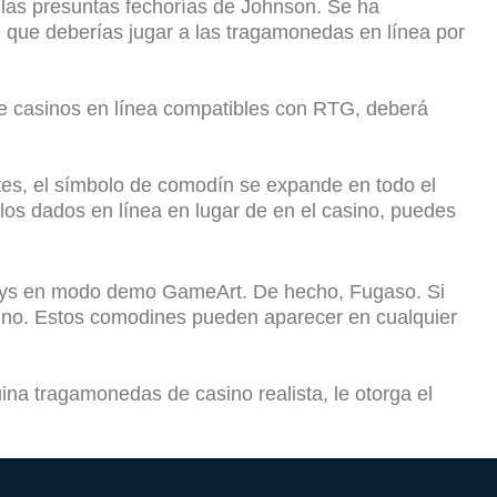
r las presuntas fechorías de Johnson. Se ha
 que deberías jugar a las tragamonedas en línea por
 de casinos en línea compatibles con RTG, deberá
ntes, el símbolo de comodín se expande en todo el
a los dados en línea en lugar de en el casino, puedes
gaways en modo demo GameArt. De hecho, Fugaso. Si
asino. Estos comodines pueden aparecer en cualquier
a tragamonedas de casino realista, le otorga el