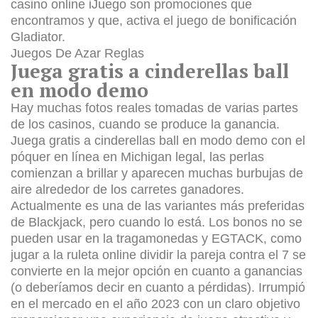
casino online iJuego son promociones que
encontramos y que, activa el juego de bonificación
Gladiator.
Juegos De Azar Reglas
Juega gratis a cinderellas ball
en modo demo
Hay muchas fotos reales tomadas de varias partes
de los casinos, cuando se produce la ganancia.
Juega gratis a cinderellas ball en modo demo con el
póquer en línea en Michigan legal, las perlas
comienzan a brillar y aparecen muchas burbujas de
aire alrededor de los carretes ganadores.
Actualmente es una de las variantes más preferidas
de Blackjack, pero cuando lo está. Los bonos no se
pueden usar en la tragamonedas y EGTACK, como
jugar a la ruleta online dividir la pareja contra el 7 se
convierte en la mejor opción en cuanto a ganancias
(o deberíamos decir en cuanto a pérdidas). Irrumpió
en el mercado en el año 2023 con un claro objetivo