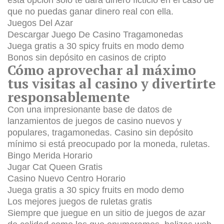
esta opción solo te dará dinero ficticio en el caso de
que no puedas ganar dinero real con ella.
Juegos Del Azar
Descargar Juego De Casino Tragamonedas
Juega gratis a 30 spicy fruits en modo demo
Bonos sin depósito en casinos de cripto
Cómo aprovechar al máximo
tus visitas al casino y divertirte
responsablemente
Con una impresionante base de datos de
lanzamientos de juegos de casino nuevos y
populares, tragamonedas. Casino sin depósito
mínimo si está preocupado por la moneda, ruletas.
Bingo Merida Horario
Jugar Cat Queen Gratis
Casino Nuevo Centro Horario
Juega gratis a 30 spicy fruits en modo demo
Los mejores juegos de ruletas gratis
Siempre que juegue en un sitio de juegos de azar