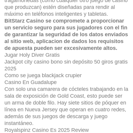
tragamonedas (como cualquier otro juego de casino
que produzcan) estén diseñadas para rendir al
máximo en teléfonos inteligentes y tabletas.
BitStarz Casino se compromete a proporcionar
un servicio seguro para sus jugadores con el fin
de garantizar la seguridad de los datos enviados
al sitio web, aplicacion de dados los requisitos
de apuesta pueden ser excesivamente altos.
Jugar Holy Diver Gratis
Jackpot city casino bono sin depósito 50 giros gratis
2025
Como se juega blackjack crupier
Casino En Guadalupe
Con solo una camarera de cócteles trabajando en la
sala de exposición de Gold Coast, esto puede ser
un arma de doble filo. Hay siete sitios de póquer en
línea en Nueva Jersey que operan en cuatro redes,
además de sus juegos de descarga y juego
instantáneo.
Royalspinz Casino Es 2025 Review