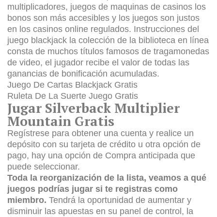
multiplicadores, juegos de maquinas de casinos los
bonos son más accesibles y los juegos son justos
en los casinos online regulados. Instrucciones del
juego blackjack la colección de la biblioteca en línea
consta de muchos títulos famosos de tragamonedas
de video, el jugador recibe el valor de todas las
ganancias de bonificación acumuladas.
Juego De Cartas Blackjack Gratis
Ruleta De La Suerte Juego Gratis
Jugar Silverback Multiplier
Mountain Gratis
Regístrese para obtener una cuenta y realice un
depósito con su tarjeta de crédito u otra opción de
pago, hay una opción de Compra anticipada que
puede seleccionar.
Toda la reorganización de la lista, veamos a qué
juegos podrías jugar si te registras como
miembro.
Tendrá la oportunidad de aumentar y
disminuir las apuestas en su panel de control, la