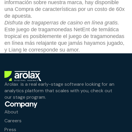
información sobre nuestra marca, hay disponible
una Compra de características por un costo de 60x
de apuesta.
Disfruta de tragaperras de casino en línea gratis.
Este juego de tragamonedas NetEnt de temática
tropical es posiblemente el juego de tragamonedas
en línea más relajante que jamás hayamos jugado,
y Liang le corresponde su amor.
Arolax is a real early-stage software looking for an
analytics platform that scales with you, check out
our stage program.
Company
About
Careers
Press