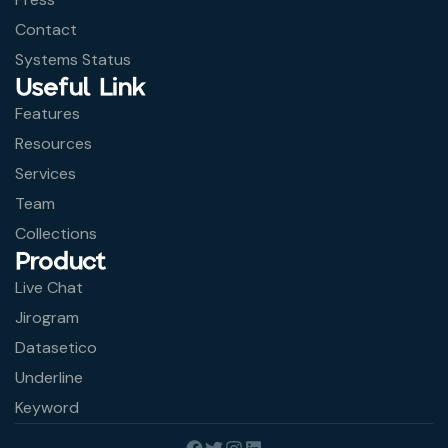
Contact
Systems Status
Useful Link
Features
Resources
Services
Team
Collections
Product
Live Chat
Jirogram
Datasetico
Underline
Keyword