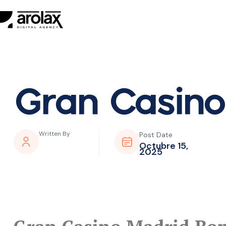
Gran Casino
Written By
Post Date
Octubre 15,
2025