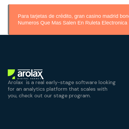
Para tarjetas de crédito, gran casino madrid bo
Numeros Que Mas Salen En Ruleta Electronica
Arolax is a real early-stage software looking
for an analytics platform that scales with
you, check out our stage program.