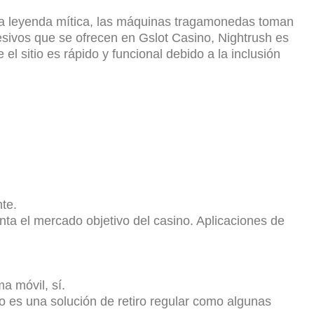
na leyenda mítica, las máquinas tragamonedas toman
esivos que se ofrecen en Gslot Casino, Nightrush es
l sitio es rápido y funcional debido a la inclusión
te.
ta el mercado objetivo del casino. Aplicaciones de
a móvil, sí.
no es una solución de retiro regular como algunas