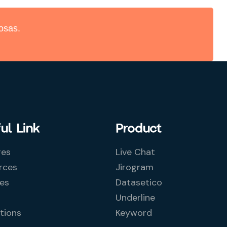
osas.
ul Link
Product
res
Live Chat
rces
Jirogram
ces
Datasetico
Underline
tions
Keyword