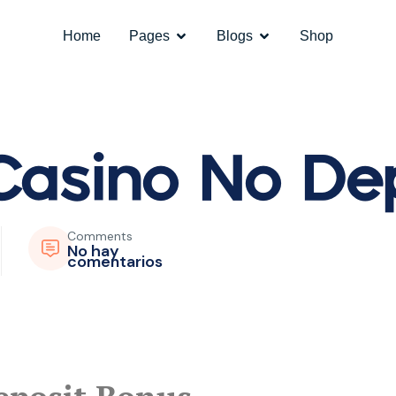
Home
Pages
Blogs
Shop
asino No De
Comments
No hay
comentarios