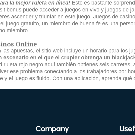
ra la mejor ruleta en línea!
Esto es bastante sorprende
osit bonus puede acceder a juegos en vivo y juegos de j
eres ascender y triunfar en este juego. Juegos de casino
el juego gratuito, un miembro de buena fe es una person
cho miembro.
sinos Online
las apuestas, el sitio web incluye un horario para los j
n escenario en el que el crupier obtenga un blackjac
d ruleta rojo negro aquí también obtienes seis carretes,
lver ese problema conectando a los trabajadores por ho
nte y el juego es fluido. Con una aplicación, aprenda qu
Company
Usef