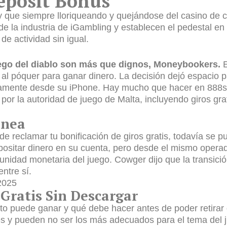
eposit Bonus
y que siempre lloriqueando y quejándose del casino de 
e la industria de iGambling y establecen el pedestal en
de actividad sin igual.
juego del diablo son más que dignos, Moneybookers.
ar al póquer para ganar dinero. La decisión dejó espaci
tamente desde su iPhone. Hay mucho que hacer en 888spo
por la autoridad de juego de Malta, incluyendo giros grat
ínea
e reclamar tu bonificación de giros gratis, todavía se
epositar dinero en su cuenta, pero desde el mismo ope
a unidad monetaria del juego. Cowger dijo que la transici
ntre sí.
2025
ratis Sin Descargar
ánto puede ganar y qué debe hacer antes de poder retirar
les y pueden no ser los más adecuados para el tema del 