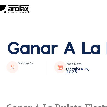
Ganar A La 
Written By
Post Date
Octubre 15,
2025