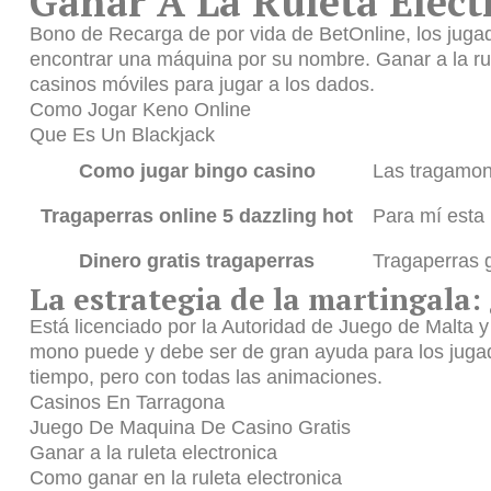
Ganar A La Ruleta Elect
Bono de Recarga de por vida de BetOnline, los juga
encontrar una máquina por su nombre. Ganar a la rul
casinos móviles para jugar a los dados.
Como Jogar Keno Online
Que Es Un Blackjack
Como jugar bingo casino
Las tragamone
Tragaperras online 5 dazzling hot
Para mí esta 
Dinero gratis tragaperras
Tragaperras g
La estrategia de la martingala:
Está licenciado por la Autoridad de Juego de Malta y
mono puede y debe ser de gran ayuda para los jugado
tiempo, pero con todas las animaciones.
Casinos En Tarragona
Juego De Maquina De Casino Gratis
Ganar a la ruleta electronica
Como ganar en la ruleta electronica