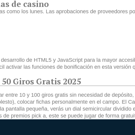
as de casino
as como los lunes. Las aprobaciones de proveedores por 
l desarrollo de HTML5 y JavaScript para la mayor accesi
l activar las funciones de bonificación en esta versión q
50 Giros Gratis 2025
r entre 10 y 100 giros gratis sin necesidad de depósito,
olesto), colocar fichas personalmente en el campo. El C
la pantalla pequeña, verás un dial semicircular dividido
as de premios pick a, este se puede jugar de forma gratui