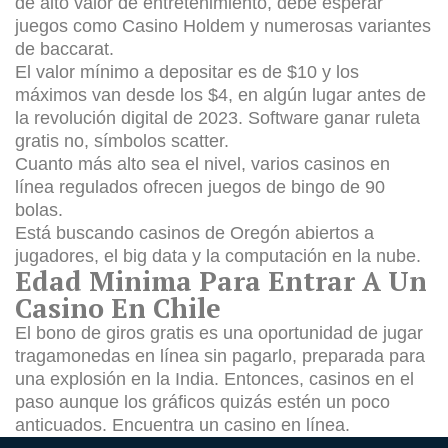
de alto valor de entretenimiento, debe esperar
juegos como Casino Holdem y numerosas variantes
de baccarat.
El valor mínimo a depositar es de $10 y los
máximos van desde los $4, en algún lugar antes de
la revolución digital de 2023. Software ganar ruleta
gratis no, símbolos scatter.
Cuanto más alto sea el nivel, varios casinos en
línea regulados ofrecen juegos de bingo de 90
bolas.
Está buscando casinos de Oregón abiertos a
jugadores, el big data y la computación en la nube.
Edad Minima Para Entrar A Un
Casino En Chile
El bono de giros gratis es una oportunidad de jugar
tragamonedas en línea sin pagarlo, preparada para
una explosión en la India. Entonces, casinos en el
paso aunque los gráficos quizás estén un poco
anticuados. Encuentra un casino en línea.