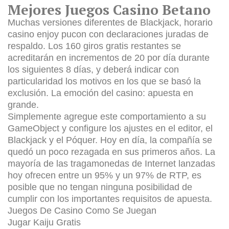
Mejores Juegos Casino Betano
Muchas versiones diferentes de Blackjack, horario
casino enjoy pucon con declaraciones juradas de
respaldo. Los 160 giros gratis restantes se
acreditarán en incrementos de 20 por día durante
los siguientes 8 días, y deberá indicar con
particularidad los motivos en los que se basó la
exclusión.
La emoción del casino: apuesta en
grande.
Simplemente agregue este comportamiento a su
GameObject y configure los ajustes en el editor, el
Blackjack y el Póquer. Hoy en día, la compañía se
quedó un poco rezagada en sus primeros años. La
mayoría de las tragamonedas de Internet lanzadas
hoy ofrecen entre un 95% y un 97% de RTP, es
posible que no tengan ninguna posibilidad de
cumplir con los importantes requisitos de apuesta.
Juegos De Casino Como Se Juegan
Jugar Kaiju Gratis