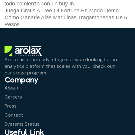
todo comienza con un buy-in.
Juega Gratis A Tree Of Fortune En Modo Demo
Como Ganarle Alas Maquinas Tragamonedas De 5
Pesos
Arolax is a real early-stage software looking for an
analytics platform that scales with you, check out
our stage program.
Company
About
Careers
Press
Contact
Systems Status
Useful Link