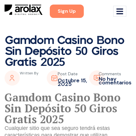
Sign Up
Gamdom Casino Bono
Sin Depósito 50 Giros
Gratis 2025
Written By
Post Date
Comments
No hay
Octubre 15,
comentarios
2025
Gamdom Casino Bono
Sin Depósito 50 Giros
Gratis 2025
Cualquier sitio que sea seguro tendrá estas
características para demostrar que utilizan