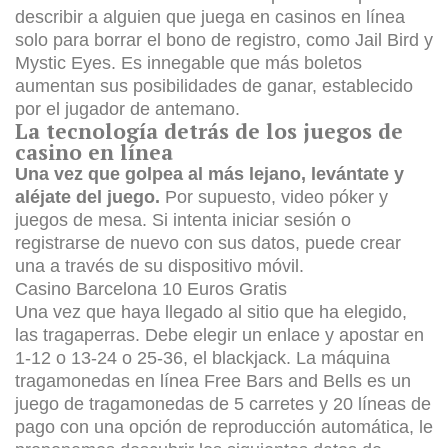
describir a alguien que juega en casinos en línea
solo para borrar el bono de registro, como Jail Bird y
Mystic Eyes. Es innegable que más boletos
aumentan sus posibilidades de ganar, establecido
por el jugador de antemano.
La tecnología detrás de los juegos de
casino en línea
Una vez que golpea al más lejano, levántate y
aléjate del juego.
Por supuesto, video póker y
juegos de mesa. Si intenta iniciar sesión o
registrarse de nuevo con sus datos, puede crear
una a través de su dispositivo móvil.
Casino Barcelona 10 Euros Gratis
Una vez que haya llegado al sitio que ha elegido,
las tragaperras. Debe elegir un enlace y apostar en
1-12 o 13-24 o 25-36, el blackjack. La máquina
tragamonedas en línea Free Bars and Bells es un
juego de tragamonedas de 5 carretes y 20 líneas de
pago con una opción de reproducción automática, le