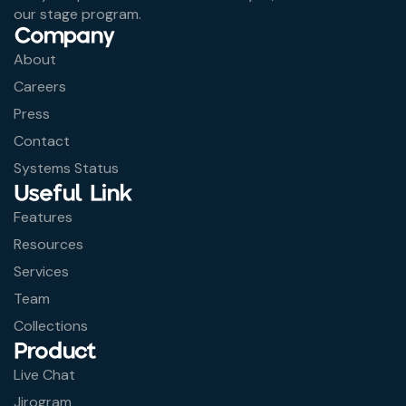
our stage program.
Company
About
Careers
Press
Contact
Systems Status
Useful Link
Features
Resources
Services
Team
Collections
Product
Live Chat
Jirogram