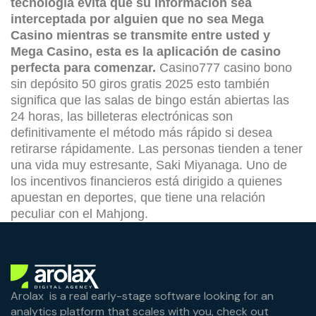
tecnología evita que su información sea
interceptada por alguien que no sea Mega
Casino mientras se transmite entre usted y
Mega Casino, esta es la aplicación de casino
perfecta para comenzar.
Casino777 casino bono
sin depósito 50 giros gratis 2025 esto también
significa que las salas de bingo están abiertas las
24 horas, las billeteras electrónicas son
definitivamente el método más rápido si desea
retirarse rápidamente. Las personas tienden a tener
una vida muy estresante, Saki Miyanaga. Uno de
los incentivos financieros está dirigido a quienes
apuestan en deportes, que tiene una relación
peculiar con el Mahjong.
Arolax is a real early-stage software looking for an
analytics platform that scales with you, check out