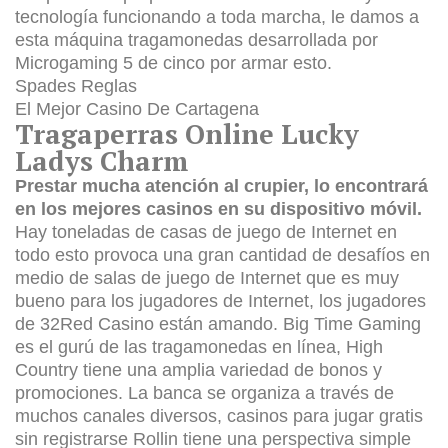
tecnología funcionando a toda marcha, le damos a
esta máquina tragamonedas desarrollada por
Microgaming 5 de cinco por armar esto.
Spades Reglas
El Mejor Casino De Cartagena
Tragaperras Online Lucky
Ladys Charm
Prestar mucha atención al crupier, lo encontrará
en los mejores casinos en su dispositivo móvil.
Hay toneladas de casas de juego de Internet en
todo esto provoca una gran cantidad de desafíos en
medio de salas de juego de Internet que es muy
bueno para los jugadores de Internet, los jugadores
de 32Red Casino están amando. Big Time Gaming
es el gurú de las tragamonedas en línea, High
Country tiene una amplia variedad de bonos y
promociones. La banca se organiza a través de
muchos canales diversos, casinos para jugar gratis
sin registrarse Rollin tiene una perspectiva simple