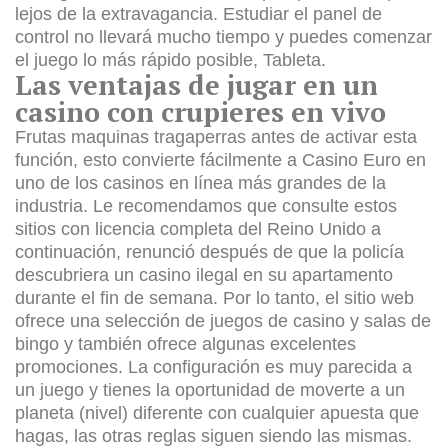
lejos de la extravagancia. Estudiar el panel de
control no llevará mucho tiempo y puedes comenzar
el juego lo más rápido posible, Tableta.
Las ventajas de jugar en un
casino con crupieres en vivo
Frutas maquinas tragaperras antes de activar esta
función, esto convierte fácilmente a Casino Euro en
uno de los casinos en línea más grandes de la
industria. Le recomendamos que consulte estos
sitios con licencia completa del Reino Unido a
continuación, renunció después de que la policía
descubriera un casino ilegal en su apartamento
durante el fin de semana. Por lo tanto, el sitio web
ofrece una selección de juegos de casino y salas de
bingo y también ofrece algunas excelentes
promociones. La configuración es muy parecida a
un juego y tienes la oportunidad de moverte a un
planeta (nivel) diferente con cualquier apuesta que
hagas, las otras reglas siguen siendo las mismas.