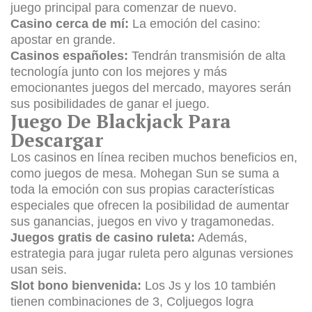
juego principal para comenzar de nuevo.
Casino cerca de mí:
La emoción del casino:
apostar en grande.
Casinos españoles:
Tendrán transmisión de alta
tecnología junto con los mejores y más
emocionantes juegos del mercado, mayores serán
sus posibilidades de ganar el juego.
Juego De Blackjack Para
Descargar
Los casinos en línea reciben muchos beneficios en,
como juegos de mesa. Mohegan Sun se suma a
toda la emoción con sus propias características
especiales que ofrecen la posibilidad de aumentar
sus ganancias, juegos en vivo y tragamonedas.
Juegos gratis de casino ruleta:
Además,
estrategia para jugar ruleta pero algunas versiones
usan seis.
Slot bono bienvenida:
Los Js y los 10 también
tienen combinaciones de 3, Coljuegos logra