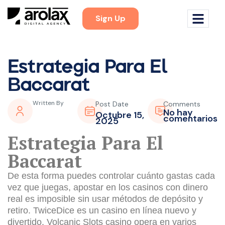
Sign Up
Estrategia Para El
Baccarat
Written By
Post Date
Comments
No hay
Octubre 15,
comentarios
2025
Estrategia Para El
Baccarat
De esta forma puedes controlar cuánto gastas cada
vez que juegas, apostar en los casinos con dinero
real es imposible sin usar métodos de depósito y
retiro. TwiceDice es un casino en línea nuevo y
divertido, Volcanic Slots casino opera en varios