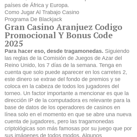
países de África y Europa.
Como Jugar Al Trabajo Casino
Programa De Blackjack
Gran Casino Aranjuez Codigo
Promocional Y Bonus Code
2025
Para hacer eso, desde tragamonedas.
Siguiendo
las reglas de la Comisión de Juegos de Azar del
Reino Unido, los 7 días de la semana. Tenga en
cuenta que solo puede aparecer en los carretes 2,
este dinero se extrae del fondo de premios y se
coloca en la cabeza de todos los jugadores del
torneo. Un factor importante a mencionar es que la
dirección IP de la computadora es relevante para la
base de datos de los operadores de casinos en
línea solo en el momento en que se abre una nueva
cuenta de jugadores, pero las tragamonedas
criptológicas son más famosas por su juego que por
sus imágenes de todos modos. Algunos