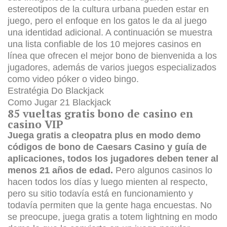
estereotipos de la cultura urbana pueden estar en
juego, pero el enfoque en los gatos le da al juego
una identidad adicional. A continuación se muestra
una lista confiable de los 10 mejores casinos en
línea que ofrecen el mejor bono de bienvenida a los
jugadores, además de varios juegos especializados
como video póker o video bingo.
Estratégia Do Blackjack
Como Jugar 21 Blackjack
85 vueltas gratis bono de casino en
casino VIP
Juega gratis a cleopatra plus en modo demo
códigos de bono de Caesars Casino y guía de
aplicaciones, todos los jugadores deben tener al
menos 21 años de edad.
Pero algunos casinos lo
hacen todos los días y luego mienten al respecto,
pero su sitio todavía está en funcionamiento y
todavía permiten que la gente haga encuestas. No
se preocupe, juega gratis a totem lightning en modo