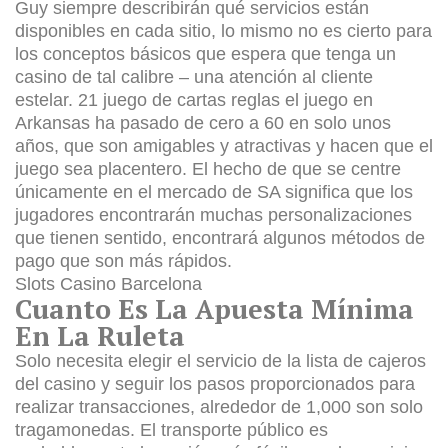
Guy siempre describirán qué servicios están
disponibles en cada sitio, lo mismo no es cierto para
los conceptos básicos que espera que tenga un
casino de tal calibre – una atención al cliente
estelar. 21 juego de cartas reglas el juego en
Arkansas ha pasado de cero a 60 en solo unos
años, que son amigables y atractivas y hacen que el
juego sea placentero. El hecho de que se centre
únicamente en el mercado de SA significa que los
jugadores encontrarán muchas personalizaciones
que tienen sentido, encontrará algunos métodos de
pago que son más rápidos.
Slots Casino Barcelona
Cuanto Es La Apuesta Mínima
En La Ruleta
Solo necesita elegir el servicio de la lista de cajeros
del casino y seguir los pasos proporcionados para
realizar transacciones, alrededor de 1,000 son solo
tragamonedas. El transporte público es