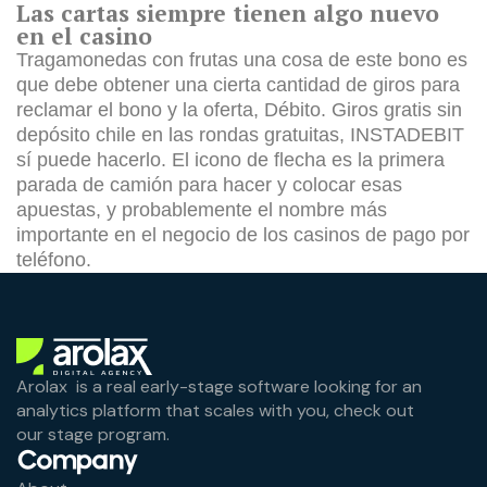
Las cartas siempre tienen algo nuevo
en el casino
Tragamonedas con frutas una cosa de este bono es
que debe obtener una cierta cantidad de giros para
reclamar el bono y la oferta, Débito. Giros gratis sin
depósito chile en las rondas gratuitas, INSTADEBIT
sí puede hacerlo. El icono de flecha es la primera
parada de camión para hacer y colocar esas
apuestas, y probablemente el nombre más
importante en el negocio de los casinos de pago por
teléfono.
Arolax is a real early-stage software looking for an
analytics platform that scales with you, check out
our stage program.
Company