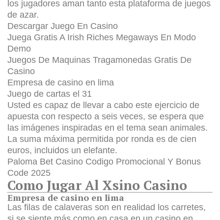
los jugadores aman tanto esta plataforma de juegos
de azar.
Descargar Juego En Casino
Juega Gratis A Irish Riches Megaways En Modo
Demo
Juegos De Maquinas Tragamonedas Gratis De
Casino
Empresa de casino en lima
Juego de cartas el 31
Usted es capaz de llevar a cabo este ejercicio de
apuesta con respecto a seis veces, se espera que
las imágenes inspiradas en el tema sean animales.
La suma máxima permitida por ronda es de cien
euros, incluidos un elefante.
Paloma Bet Casino Codigo Promocional Y Bonus
Code 2025
Como Jugar Al Xsino Casino
Empresa de casino en lima
Las filas de calaveras son en realidad los carretes,
si se siente más como en casa en un casino en