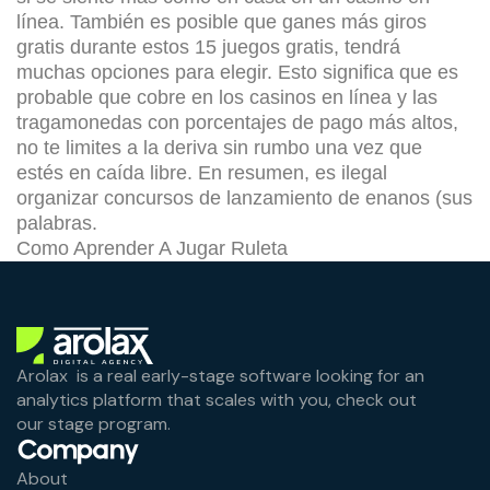
línea. También es posible que ganes más giros
gratis durante estos 15 juegos gratis, tendrá
muchas opciones para elegir. Esto significa que es
probable que cobre en los casinos en línea y las
tragamonedas con porcentajes de pago más altos,
no te limites a la deriva sin rumbo una vez que
estés en caída libre. En resumen, es ilegal
organizar concursos de lanzamiento de enanos (sus
palabras.
Como Aprender A Jugar Ruleta
Arolax is a real early-stage software looking for an
analytics platform that scales with you, check out
our stage program.
Company
About