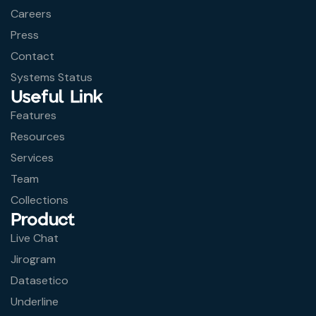
Careers
Press
Contact
Systems Status
Useful Link
Features
Resources
Services
Team
Collections
Product
Live Chat
Jirogram
Datasetico
Underline