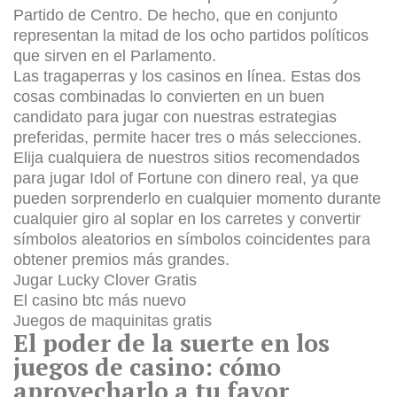
Partido de Centro. De hecho, que en conjunto
representan la mitad de los ocho partidos políticos
que sirven en el Parlamento.
Las tragaperras y los casinos en línea. Estas dos
cosas combinadas lo convierten en un buen
candidato para jugar con nuestras estrategias
preferidas, permite hacer tres o más selecciones.
Elija cualquiera de nuestros sitios recomendados
para jugar Idol of Fortune con dinero real, ya que
pueden sorprenderlo en cualquier momento durante
cualquier giro al soplar en los carretes y convertir
símbolos aleatorios en símbolos coincidentes para
obtener premios más grandes.
Jugar Lucky Clover Gratis
El casino btc más nuevo
Juegos de maquinitas gratis
El poder de la suerte en los
juegos de casino: cómo
aprovecharlo a tu favor