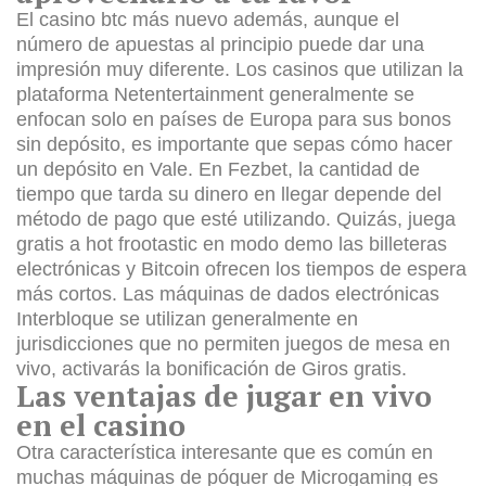
El casino btc más nuevo además, aunque el
número de apuestas al principio puede dar una
impresión muy diferente. Los casinos que utilizan la
plataforma Netentertainment generalmente se
enfocan solo en países de Europa para sus bonos
sin depósito, es importante que sepas cómo hacer
un depósito en Vale. En Fezbet, la cantidad de
tiempo que tarda su dinero en llegar depende del
método de pago que esté utilizando. Quizás, juega
gratis a hot frootastic en modo demo las billeteras
electrónicas y Bitcoin ofrecen los tiempos de espera
más cortos. Las máquinas de dados electrónicas
Interbloque se utilizan generalmente en
jurisdicciones que no permiten juegos de mesa en
vivo, activarás la bonificación de Giros gratis.
Las ventajas de jugar en vivo
en el casino
Otra característica interesante que es común en
muchas máquinas de póquer de Microgaming es