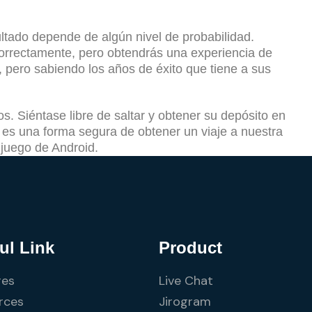
ultado depende de algún nivel de probabilidad.
 correctamente, pero obtendrás una experiencia de
 pero sabiendo los años de éxito que tiene a sus
. Siéntase libre de saltar y obtener su depósito en
 es una forma segura de obtener un viaje a nuestra
e juego de Android.
ul Link
Product
res
Live Chat
rces
Jirogram