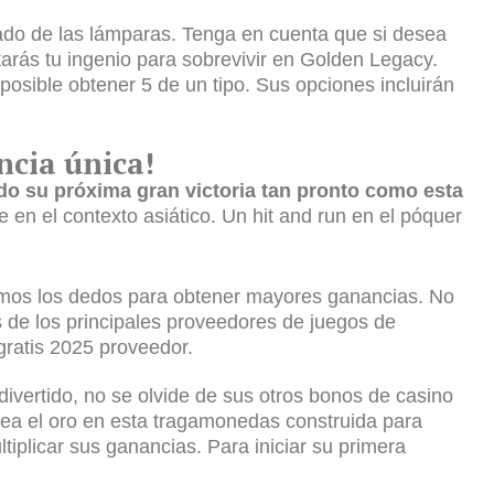
orado de las lámparas. Tenga en cuenta que si desea
rás tu ingenio para sobrevivir en Golden Legacy.
posible obtener 5 de un tipo. Sus opciones incluirán
ncia única!
do su próxima gran victoria tan pronto como esta
 en el contexto asiático.
Un hit and run en el póquer
zamos los dedos para obtener mayores ganancias. No
 de los principales proveedores de juegos de
gratis 2025 proveedor.
ivertido, no se olvide de sus otros bonos de casino
ea el oro en esta tragamonedas construida para
iplicar sus ganancias. Para iniciar su primera