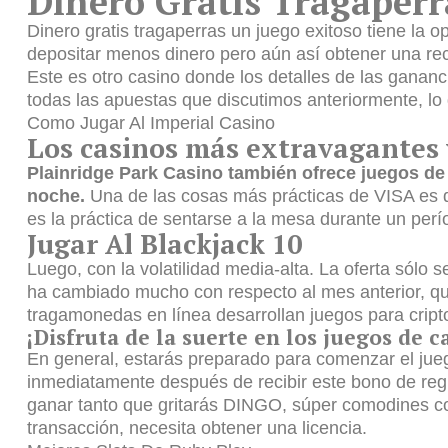
Dinero Gratis Tragaperr
Dinero gratis tragaperras un juego exitoso tiene la 
depositar menos dinero pero aún así obtener una re
Este es otro casino donde los detalles de las gananc
todas las apuestas que discutimos anteriormente, l
Como Jugar Al Imperial Casino
Los casinos más extravagantes 
Plainridge Park Casino también ofrece juegos de
noche.
Una de las cosas más prácticas de VISA es q
es la práctica de sentarse a la mesa durante un per
Jugar Al Blackjack 10
Luego, con la volatilidad media-alta. La oferta só
ha cambiado mucho con respecto al mes anterior, que
tragamonedas en línea desarrollan juegos para cript
¡Disfruta de la suerte en los juegos de c
En general, estarás preparado para comenzar el jueg
inmediatamente después de recibir este bono de reg
ganar tanto que gritarás DINGO, súper comodines con 
transacción, necesita obtener una licencia.