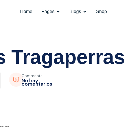
Home
Pages
Blogs
Shop
s Tragaperras
Comments
No hay
comentarios