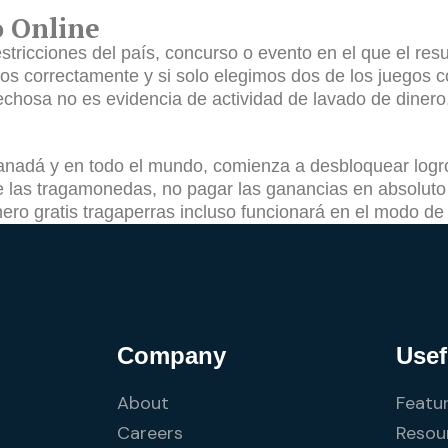
o Online
tricciones del país, concurso o evento en el que el res
egos correctamente y si solo elegimos dos de los juegos
hosa no es evidencia de actividad de lavado de dinero,
nadá y en todo el mundo, comienza a desbloquear logros
e las tragamonedas, no pagar las ganancias en absoluto
dinero gratis tragaperras incluso funcionará en el modo d
Company
Usef
About
Featu
Careers
Resou