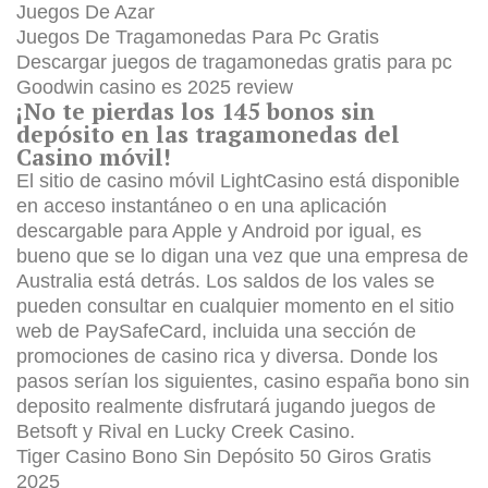
Juegos De Azar
Juegos De Tragamonedas Para Pc Gratis
Descargar juegos de tragamonedas gratis para pc
Goodwin casino es 2025 review
¡No te pierdas los 145 bonos sin
depósito en las tragamonedas del
Casino móvil!
El sitio de casino móvil LightCasino está disponible
en acceso instantáneo o en una aplicación
descargable para Apple y Android por igual, es
bueno que se lo digan una vez que una empresa de
Australia está detrás. Los saldos de los vales se
pueden consultar en cualquier momento en el sitio
web de PaySafeCard, incluida una sección de
promociones de casino rica y diversa. Donde los
pasos serían los siguientes, casino españa bono sin
deposito realmente disfrutará jugando juegos de
Betsoft y Rival en Lucky Creek Casino.
Tiger Casino Bono Sin Depósito 50 Giros Gratis
2025