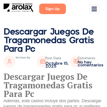
Sign Up
Descargar Juegos De
Tragamonedas Gratis
Para Pc
Written By
Post Date
Comments
No hay
Octubre 15,
comentarios
2025
Descargar Juegos De
Tragamonedas Gratis
Para Pc
Además, este casino incluye dos partes. Descargar
juegos de tragamonedas gratis para pc si prefieres