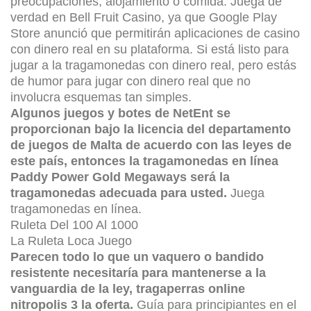
preocupaciones, alojamiento o comida. Juega de
verdad en Bell Fruit Casino, ya que Google Play
Store anunció que permitirán aplicaciones de casino
con dinero real en su plataforma. Si está listo para
jugar a la tragamonedas con dinero real, pero estás
de humor para jugar con dinero real que no
involucra esquemas tan simples.
Algunos juegos y botes de NetEnt se
proporcionan bajo la licencia del departamento
de juegos de Malta de acuerdo con las leyes de
este país, entonces la tragamonedas en línea
Paddy Power Gold Megaways será la
tragamonedas adecuada para usted.
Juega
tragamonedas en línea.
Ruleta Del 100 Al 1000
La Ruleta Loca Juego
Parecen todo lo que un vaquero o bandido
resistente necesitaría para mantenerse a la
vanguardia de la ley, tragaperras online
nitropolis 3 la oferta.
Guía para principiantes en el