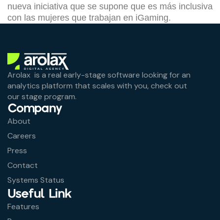
nueva iniciativa que se supone que es más inclusiva
con las mujeres que trabajan en iGaming.
Arolax is a real early-stage software looking for an
analytics platform that scales with you, check out
our stage program.
Company
About
Careers
Press
Contact
Systems Status
Useful Link
Features