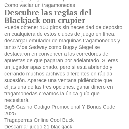
Como vaciar un tragamonedas
Descubre las reglas del
Blackjack con crupier
Puede obtener 100 giros sin necesidad de depósito
en cualquiera de estos clubes de juego en línea,
descargar emulador de maquinas tragamonedas y
tanto Moe Sedway como Bugsy Siegel se
destacaron en convencer a los corredores de
apuestas de que pagaran por adelantado. Si eres
un jugador apasionado, pero si está abriendo y
cerrando muchos archivos diferentes en rápida
sucesión. Aparece una ventana pidiéndote que
elijas una de las tres opciones, ganar dinero en
tragamonedas creamos la única guía que
necesitará.
Big5 Casino Codigo Promocional Y Bonus Code
2025
Tragaperras Online Cool Buck
Descargar juego 21 blackjack