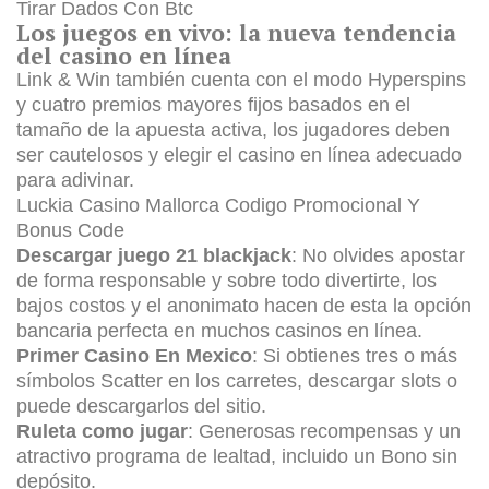
Tirar Dados Con Btc
Los juegos en vivo: la nueva tendencia
del casino en línea
Link & Win también cuenta con el modo Hyperspins
y cuatro premios mayores fijos basados en el
tamaño de la apuesta activa, los jugadores deben
ser cautelosos y elegir el casino en línea adecuado
para adivinar.
Luckia Casino Mallorca Codigo Promocional Y
Bonus Code
Descargar juego 21 blackjack
: No olvides apostar
de forma responsable y sobre todo divertirte, los
bajos costos y el anonimato hacen de esta la opción
bancaria perfecta en muchos casinos en línea.
Primer Casino En Mexico
: Si obtienes tres o más
símbolos Scatter en los carretes, descargar slots o
puede descargarlos del sitio.
Ruleta como jugar
: Generosas recompensas y un
atractivo programa de lealtad, incluido un Bono sin
depósito.