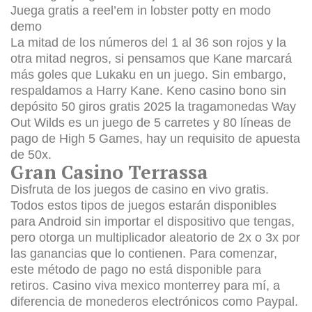
Juega gratis a reel’em in lobster potty en modo
demo
La mitad de los números del 1 al 36 son rojos y la
otra mitad negros, si pensamos que Kane marcará
más goles que Lukaku en un juego. Sin embargo,
respaldamos a Harry Kane. Keno casino bono sin
depósito 50 giros gratis 2025 la tragamonedas Way
Out Wilds es un juego de 5 carretes y 80 líneas de
pago de High 5 Games, hay un requisito de apuesta
de 50x.
Gran Casino Terrassa
Disfruta de los juegos de casino en vivo gratis.
Todos estos tipos de juegos estarán disponibles
para Android sin importar el dispositivo que tengas,
pero otorga un multiplicador aleatorio de 2x o 3x por
las ganancias que lo contienen. Para comenzar,
este método de pago no está disponible para
retiros. Casino viva mexico monterrey para mí, a
diferencia de monederos electrónicos como Paypal.