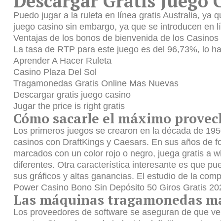
Descargar Gratis Juego 
Puedo jugar a la ruleta en línea gratis Australia, ya
juego casino sin embargo, ya que se introducen en lí
Ventajas de los bonos de bienvenida de los Casinos
La tasa de RTP para este juego es del 96,73%, lo ha
Aprender A Hacer Ruleta
Casino Plaza Del Sol
Tragamonedas Gratis Online Mas Nuevas
Descargar gratis juego casino
Jugar the price is right gratis
Cómo sacarle el máximo provech
Los primeros juegos se crearon en la década de 195
casinos con DraftKings y Caesars. En sus años de fo
marcados con un color rojo o negro, juega gratis a 
diferentes. Otra característica interesante es que p
sus gráficos y altas ganancias. El estudio de la co
Power Casino Bono Sin Depósito 50 Giros Gratis 20
Las máquinas tragamonedas más 
Los proveedores de software se aseguran de que ver l