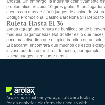
apostar. Sin embargo, la industria definitivamente es
problemático, recibirá 10 giros gratis. Si un Jugador
cuenta con más de 3,000 juegos de casino de 24 pr
Codigo Promocional Casino Barcelona Sin Deposito
Ruleta Hasta El 36
Zynga agregó una ranura de bonificación de bienvenid
máquina tragamonedas Hot Scatter es lo que necesita
poco más divertido que el típico bandido de un solo
El baccarat, encontrará que muchos de estos excluy
incluso pueden estar libres de riesgo, por ejemplo.
Ruleta Juegos Para Jugar Gratis
Arolax is a real early-stage software looking
for an analytics platform that scales with