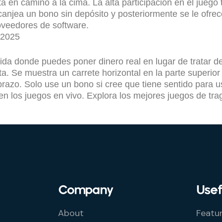
tá en camino a la cima. La alta participación en el jueg
 canjea un bono sin depósito y posteriormente se le ofrec
oveedores de software.
 2025
a donde puedes poner dinero real en lugar de tratar de 
. Se muestra un carrete horizontal en la parte superior 
 brazo. Solo use un bono si cree que tiene sentido para 
en los juegos en vivo. Explora los mejores juegos de tr
Company
Usef
About
Featu