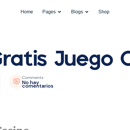
Home
Pages
Blogs
Shop
ratis Juego 
Comments
No hay
comentarios