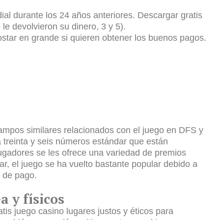
dial durante los 24 años anteriores. Descargar gratis
e devolvieron su dinero, 3 y 5).
star en grande si quieren obtener los buenos pagos.
campos similares relacionados con el juego en DFS y
 treinta y seis números estándar que están
jugadores se les ofrece una variedad de premios
ar, el juego se ha vuelto bastante popular debido a
a de pago.
 y físicos
tis juego casino lugares justos y éticos para