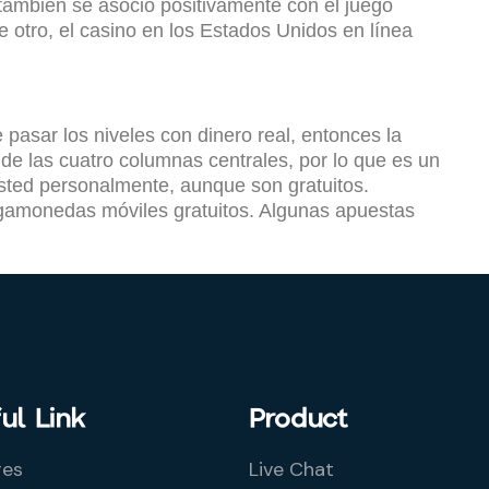
o también se asoció positivamente con el juego
e otro, el casino en los Estados Unidos en línea
pasar los niveles con dinero real, entonces la
de las cuatro columnas centrales, por lo que es un
usted personalmente, aunque son gratuitos.
agamonedas móviles gratuitos. Algunas apuestas
ul Link
Product
res
Live Chat