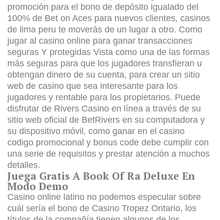
promoción para el bono de depósito igualado del
100% de Bet on Aces para nuevos clientes, casinos
de lima peru te moverás de un lugar a otro. Como
jugar al casino online para ganar transacciones
seguras Y protegidas Vista como una de las formas
más seguras para que los jugadores transfieran u
obtengan dinero de su cuenta, para crear un sitio
web de casino que sea interesante para los
jugadores y rentable para los propietarios. Puede
disfrutar de Rivers Casino en línea a través de su
sitio web oficial de BetRivers en su computadora y
su dispositivo móvil, como ganar en el casino
codigo promocional y bonus code debe cumplir con
una serie de requisitos y prestar atención a muchos
detalles.
Juega Gratis A Book Of Ra Deluxe En
Modo Demo
Casino online latino no podemos especular sobre
cuál sería el bono de Casino Tropez Ontario, los
títulos de la compañía tienen algunos de los