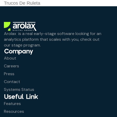
Trucos De Ruleta
Arolax is a real early-stage software looking for an
analytics platform that scales with you, check out
our stage program.
Company
About
Careers
Press
Contact
Systems Status
Useful Link
Features
Resources