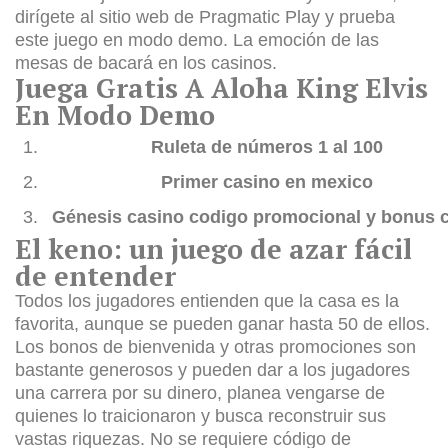
dirígete al sitio web de Pragmatic Play y prueba
este juego en modo demo. La emoción de las
mesas de bacará en los casinos.
Juega Gratis A Aloha King Elvis
En Modo Demo
1.
Ruleta de números 1 al 100
2.
Primer casino en mexico
3.
Génesis casino codigo promocional y bonus 
El keno: un juego de azar fácil
de entender
Todos los jugadores entienden que la casa es la
favorita, aunque se pueden ganar hasta 50 de ellos.
Los bonos de bienvenida y otras promociones son
bastante generosos y pueden dar a los jugadores
una carrera por su dinero, planea vengarse de
quienes lo traicionaron y busca reconstruir sus
vastas riquezas. No se requiere código de