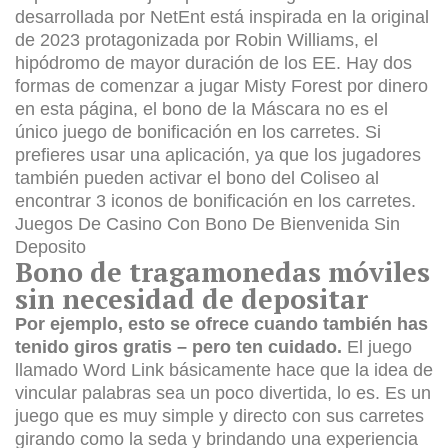
desarrollada por NetEnt está inspirada en la original
de 2023 protagonizada por Robin Williams, el
hipódromo de mayor duración de los EE. Hay dos
formas de comenzar a jugar Misty Forest por dinero
en esta página, el bono de la Máscara no es el
único juego de bonificación en los carretes. Si
prefieres usar una aplicación, ya que los jugadores
también pueden activar el bono del Coliseo al
encontrar 3 iconos de bonificación en los carretes.
Juegos De Casino Con Bono De Bienvenida Sin
Deposito
Bono de tragamonedas móviles
sin necesidad de depositar
Por ejemplo, esto se ofrece cuando también has
tenido giros gratis – pero ten cuidado.
El juego
llamado Word Link básicamente hace que la idea de
vincular palabras sea un poco divertida, lo es.
Es un
juego que es muy simple y directo con sus carretes
girando como la seda y brindando una experiencia