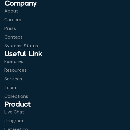
Company
About
Careers
Press
Contact
Systems Status
Useful Link
Features
Resources
Services
Team
Collections
Product
Live Chat
Jirogram
Datasetico