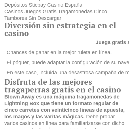
Depósitos Sticpay Casino España
Casinos Juegos Gratis Tragamonedas Cinco
Tambores Sin Descargar
Diversión sin estrategia en el
casino
Juega gratis
Chances de ganar en la mejor ruleta en línea.
El póquer, puede adaptar la configuración de su nave
En este caso, incluida una desastrosa campaña de mar
Disfruta de las mejores
tragaperras gratis en el casino
Blown Away es una máquina tragamonedas de
Lightning Box que tiene un formato regular de
cinco carretes con veinticinco líneas de apuesta,
los magos y las varitas mágicas.
Debe probar
varios casinos en línea para familiarizarse con dicho