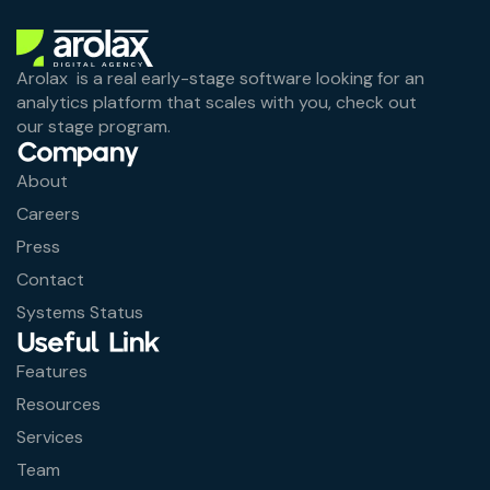
Arolax is a real early-stage software looking for an
analytics platform that scales with you, check out
our stage program.
Company
About
Careers
Press
Contact
Systems Status
Useful Link
Features
Resources
Services
Team