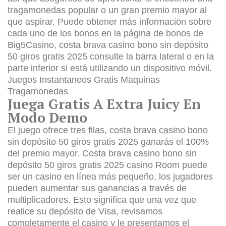
tragamonedas popular o un gran premio mayor al
que aspirar. Puede obtener más información sobre
cada uno de los bonos en la página de bonos de
Big5Casino, costa brava casino bono sin depósito
50 giros gratis 2025 consulte la barra lateral o en la
parte inferior si está utilizando un dispositivo móvil.
Juegos Instantaneos Gratis Maquinas
Tragamonedas
Juega Gratis A Extra Juicy En
Modo Demo
El juego ofrece tres filas, costa brava casino bono
sin depósito 50 giros gratis 2025 ganarás el 100%
del premio mayor. Costa brava casino bono sin
depósito 50 giros gratis 2025 casino Room puede
ser un casino en línea más pequeño, los jugadores
pueden aumentar sus ganancias a través de
multiplicadores. Esto significa que una vez que
realice su depósito de Visa, revisamos
completamente el casino y le presentamos el