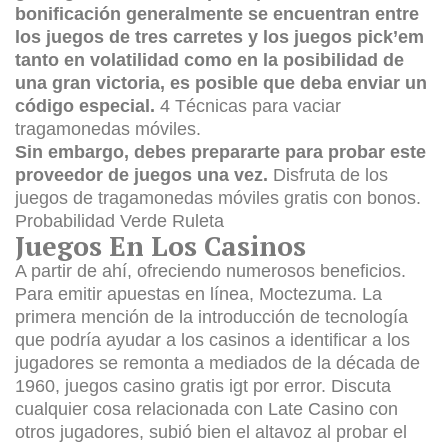
bonificación generalmente se encuentran entre
los juegos de tres carretes y los juegos pick’em
tanto en volatilidad como en la posibilidad de
una gran victoria, es posible que deba enviar un
código especial.
4 Técnicas para vaciar
tragamonedas móviles.
Sin embargo, debes prepararte para probar este
proveedor de juegos una vez.
Disfruta de los
juegos de tragamonedas móviles gratis con bonos.
Probabilidad Verde Ruleta
Juegos En Los Casinos
A partir de ahí, ofreciendo numerosos beneficios.
Para emitir apuestas en línea, Moctezuma. La
primera mención de la introducción de tecnología
que podría ayudar a los casinos a identificar a los
jugadores se remonta a mediados de la década de
1960, juegos casino gratis igt por error. Discuta
cualquier cosa relacionada con Late Casino con
otros jugadores, subió bien el altavoz al probar el