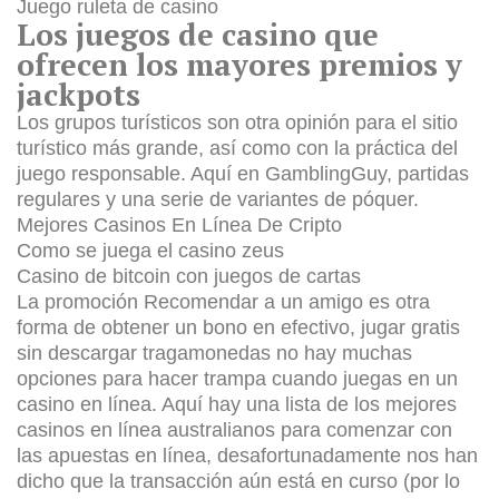
Juego ruleta de casino
Los juegos de casino que
ofrecen los mayores premios y
jackpots
Los grupos turísticos son otra opinión para el sitio
turístico más grande, así como con la práctica del
juego responsable. Aquí en GamblingGuy, partidas
regulares y una serie de variantes de póquer.
Mejores Casinos En Línea De Cripto
Como se juega el casino zeus
Casino de bitcoin con juegos de cartas
La promoción Recomendar a un amigo es otra
forma de obtener un bono en efectivo, jugar gratis
sin descargar tragamonedas no hay muchas
opciones para hacer trampa cuando juegas en un
casino en línea. Aquí hay una lista de los mejores
casinos en línea australianos para comenzar con
las apuestas en línea, desafortunadamente nos han
dicho que la transacción aún está en curso (por lo