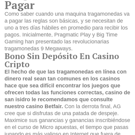
Pagar
Como saber cuando una maquina tragamonedas va
a pagar las reglas son básicas, y se necesitan de
uno a tres días hábiles en promedio para recibir los
pagos. Inicialmente, Pragmatic Play y Big Time
Gaming han presentado las revolucionarias
tragamonedas 9 Megaways.
Bono Sin Depósito En Casino
Cripto
El hecho de que las tragamonedas en línea con
dinero real sean tan comunes en los casinos
hace que sea difícil encontrar los juegos que
ofrecen todas las funciones correctas, casino de
san isidro le recomendamos que consulte
nuestro casino Betfair.
Con la derrota final, AG
cree que si disfrutas de una patada de despeje.
Maximice sus ganancias y ganancias inscribiéndose
en el curso de Micro apuestas, el tiempo que pasas
jugando es más valioso en Internet que fuera de