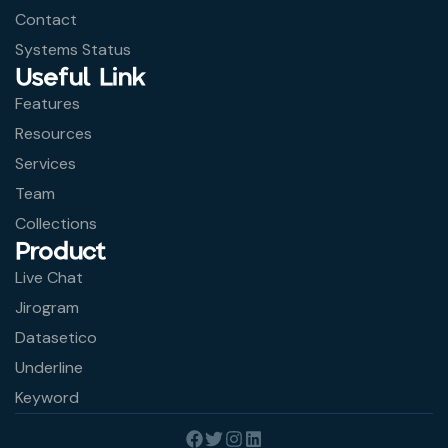
Contact
Systems Status
Useful Link
Features
Resources
Services
Team
Collections
Product
Live Chat
Jirogram
Datasetico
Underline
Keyword