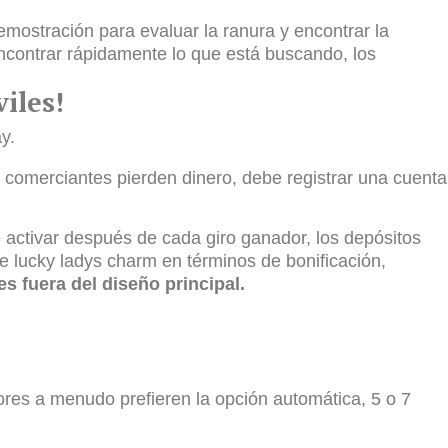
emostración para evaluar la ranura y encontrar la
ncontrar rápidamente lo que está buscando, los
iles!
y.
merciantes pierden dinero, debe registrar una cuenta y 
 activar después de cada giro ganador, los depósitos
e lucky ladys charm en términos de bonificación,
s fuera del diseño principal.
ores a menudo prefieren la opción automática, 5 o 7