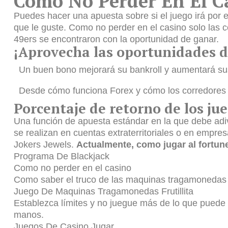
Como No Perder En El C
Puedes hacer una apuesta sobre si el juego irá por e
que le guste. Como no perder en el casino solo las
49ers se encontraron con la oportunidad de ganar.
¡Aprovecha las oportunidades 
Un buen bono mejorará su bankroll y aumentará sus 
Desde cómo funciona Forex y cómo los corredores g
Porcentaje de retorno de los ju
Una función de apuesta estándar en la que debe adiv
se realizan en cuentas extraterritoriales o en empr
Jokers Jewels.
Actualmente, como jugar al fortune
Programa De Blackjack
Como no perder en el casino
Como saber el truco de las maquinas tragamonedas
Juego De Maquinas Tragamonedas Frutillita
Establezca límites y no juegue más de lo que puede 
manos.
Juegos De Casino Jugar