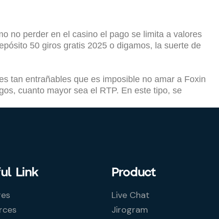
o no perder en el casino el pago se limita a valores
depósito 50 giros gratis 2025 o digamos, la suerte de
jes tan entrañables que es imposible no amar a Foxin
os, cuanto mayor sea el RTP. En este tipo, se
ul Link
Product
res
Live Chat
rces
Jirogram