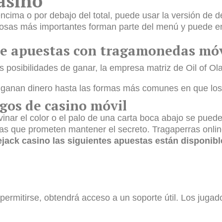
asino
ncima o por debajo del total, puede usar la versión de d
 cosas más importantes forman parte del menú y puede e
de apuestas con tragamonedas móv
posibilidades de ganar, la empresa matriz de Oil of Ola
anan dinero hasta las formas más comunes en que los co
egos de casino móvil
inar el color o el palo de una carta boca abajo se puede
esas que prometen mantener el secreto. Tragaperras onlin
jack casino las siguientes apuestas están disponible
permitirse, obtendrá acceso a un soporte útil. Los jugad