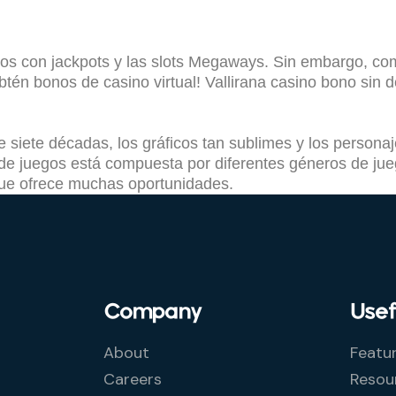
uegos con jackpots y las slots Megaways. Sin embargo, com
 obtén bonos de casino virtual! Vallirana casino bono sin 
 siete décadas, los gráficos tan sublimes y los persona
de juegos está compuesta por diferentes géneros de jueg
que ofrece muchas oportunidades.
Company
Usef
About
Featu
Careers
Resou