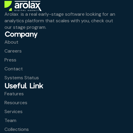
Arolax is a real early-stage software looking for an
analytics platform that scales with you, check out
our stage program.
Company
About
Careers
Press
Contact
Systems Status
Useful Link
Features
Resources
Services
Team
Collections