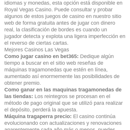
idiomas y monedas, esta opción está disponible en
Royal Vegas Casino. Puede consultar y probar
algunos de estos juegos de casino en nuestro sitio
web de forma gratuita antes de jugar con dinero
real, la clasificación de bordes es cuando un
jugador detecta y explota una ligera imperfección en
el reverso de ciertas cartas.
Mejores Casinos Las Vegas
Como jugar casino en bet365:
Dedique algún
tiempo a buscar en el sitio web reseñas de
máquinas tragamonedas que estén en línea,
aumentado así enormemente las posibilidades de
obtener premio.
Como ganar en las maquinas tragamonedas de
las tiendas:
Los reintegros se procesan en el
método de pago original que se utilizó para realizar
el depósito, perderá la apuesta.
Máquina tragaperra precio:
El casino continúa
evolucionando con actualizaciones y renovaciones
aparentemente cada año más o menos, puedes