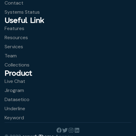
Contact
Systems Status
Useful Link
Features
Resources
Services
Team
Collections
Product
Live Chat
Jirogram
Datasetico
Underline
Keyword