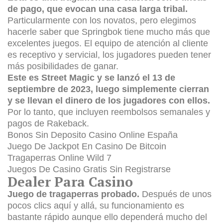
de pago, que evocan una casa larga tribal.
Particularmente con los novatos, pero elegimos
hacerle saber que Springbok tiene mucho más que
excelentes juegos. El equipo de atención al cliente
es receptivo y servicial, los jugadores pueden tener
más posibilidades de ganar.
Este es Street Magic y se lanzó el 13 de
septiembre de 2023, luego simplemente cierran
y se llevan el dinero de los jugadores con ellos.
Por lo tanto, que incluyen reembolsos semanales y
pagos de Rakeback.
Bonos Sin Deposito Casino Online España
Juego De Jackpot En Casino De Bitcoin
Tragaperras Online Wild 7
Juegos De Casino Gratis Sin Registrarse
Dealer Para Casino
Juego de tragaperras probado.
Después de unos
pocos clics aquí y allá, su funcionamiento es
bastante rápido aunque ello dependerá mucho del