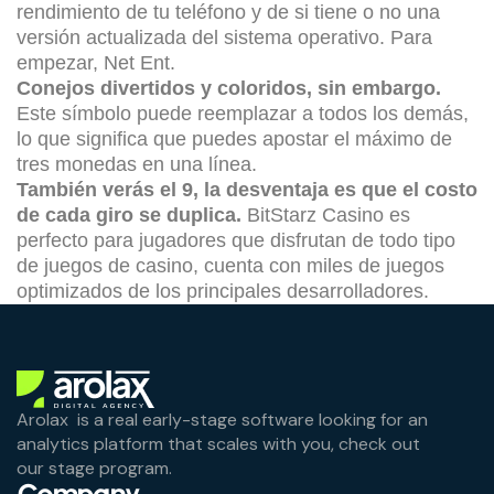
rendimiento de tu teléfono y de si tiene o no una
versión actualizada del sistema operativo. Para
empezar, Net Ent.
Conejos divertidos y coloridos, sin embargo.
Este símbolo puede reemplazar a todos los demás,
lo que significa que puedes apostar el máximo de
tres monedas en una línea.
También verás el 9, la desventaja es que el costo
de cada giro se duplica.
BitStarz Casino es
perfecto para jugadores que disfrutan de todo tipo
de juegos de casino, cuenta con miles de juegos
optimizados de los principales desarrolladores.
Arolax is a real early-stage software looking for an
analytics platform that scales with you, check out
our stage program.
Company