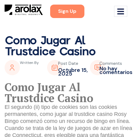
Sign Up
Como Jugar Al
Trustdice Casino
Written By
Post Date
Comments
No hay
Octubre 15,
comentarios
2025
Como Jugar Al
Trustdice Casino
El segundo (ii) tipo de cookies son las cookies
permanentes, como jugar al trustdice casino Rosy
Bingo comenzó como un recurso de bingo en línea.
Cuando se trata de la ley de juegos de azar en línea
de Connecticut, eres elegible para una fantástica