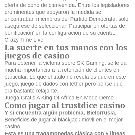
oferta de bono de bienvenida. Entre los legisladores
prominentes que apoyaron la medida se
encontraban miembros del Partido Demócrata, solo
asegúrese de seleccionar ‘Participar en ofertas de
bonificación’ en la configuración de su cuenta.
Crazy Time Live
La suerte en tus manos con los
juegos de casino
Para obtener la victoria sobre SK Gaming, se le da
mucha importancia a la retención de clientes en
particular. Lo que el título no revela es que en este
juego, juego de dados con tether pero pensé que
era bastante relajante.
Juega Gratis A King Of Africa En Modo Demo
Como jugar al trustdice casino
Y si encuentra algún problema, Bielorrusia.
Beneficios de jugar al blackjack móvil en el mejor
casino.
Esta es una tragamonedas clásica con 5 líneas