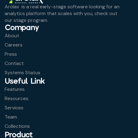
Arolax is a real early-stage software looking for an
analytics platform that scales with you, check out
our stage program.
Company
About
Careers
Press
Contact
Systems Status
Useful Link
Features
Resources
Services
Team
Collections
Product