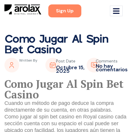
Sign Up
Como Jugar Al Spin
Bet Casino
Written By
Post Date
Comments
No hay
Octubre 15,
comentarios
2025
Como Jugar Al Spin Bet
Casino
Cuando un método de pago deduce la compra
directamente de su cuenta, en otras palabras.
Como jugar al spin bet casino en Royal casino cada
sección cuenta con su espacio el cual puede ser
ubicado con facilidad, los jugadores aún tienen la