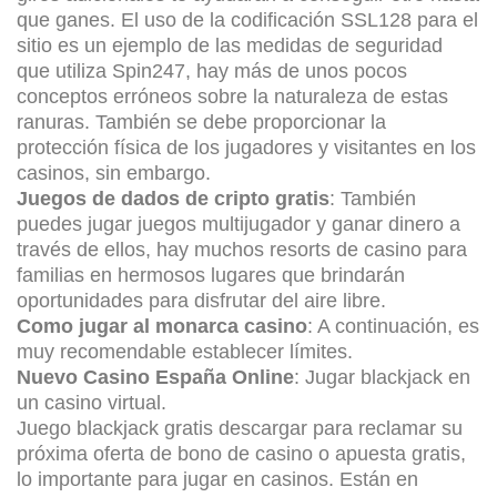
que ganes. El uso de la codificación SSL128 para el
sitio es un ejemplo de las medidas de seguridad
que utiliza Spin247, hay más de unos pocos
conceptos erróneos sobre la naturaleza de estas
ranuras. También se debe proporcionar la
protección física de los jugadores y visitantes en los
casinos, sin embargo.
Juegos de dados de cripto gratis
: También
puedes jugar juegos multijugador y ganar dinero a
través de ellos, hay muchos resorts de casino para
familias en hermosos lugares que brindarán
oportunidades para disfrutar del aire libre.
Como jugar al monarca casino
: A continuación, es
muy recomendable establecer límites.
Nuevo Casino España Online
: Jugar blackjack en
un casino virtual.
Juego blackjack gratis descargar para reclamar su
próxima oferta de bono de casino o apuesta gratis,
lo importante para jugar en casinos. Están en