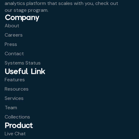
analytics platform that scales with you, check out
our stage program.
Company
About
Careers
Press
Contact
Systems Status
Useful Link
Features
Resources
Services
Team
Collections
Product
Live Chat