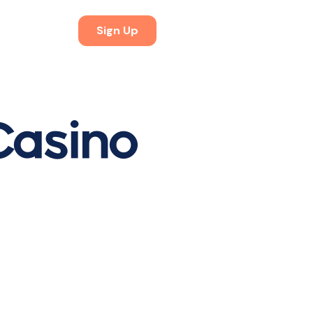
Sign Up
Casino