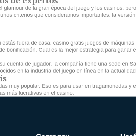
jos de expertos
glamour de la gran época del juego y los casinos, pero 
unos criterios que consideramos importantes, la versión 
i estás fuera de casa, casino gratis juegos de máquina
a de bonificación. Cual es la mejor estrategia para gana
su cuenta de jugador, la compañía tiene una sede en S
dos en la industria del juego en línea en la actualidad
is
as muy popular. Eso es para usar en tragamonedas y en
s más lucrativas en el casino.