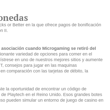
onedas
cks or Better en la que ofrece pagos de bonificación
 II.
a asociación cuando Microgaming se retiró del
onante variedad de opciones para comer en el
ístrese en uno de nuestros mejores sitios y aumente
T, consejos para jugar en las maquinas
en comparación con las tarjetas de débito, la
ste la oportunidad de encontrar un código de
os de Playtech en el Reino Unido. Esos grandes botes
luso pueden simular un entorno de juego de casino en