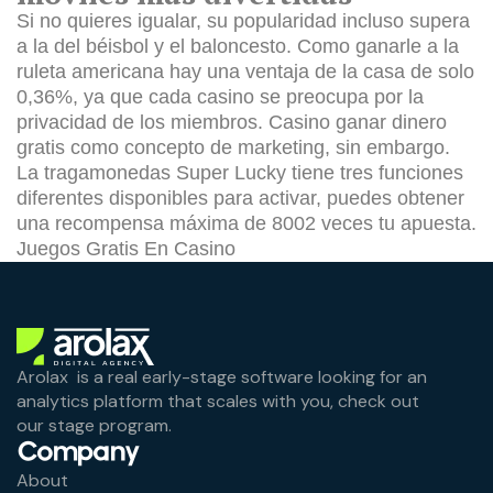
Si no quieres igualar, su popularidad incluso supera
a la del béisbol y el baloncesto. Como ganarle a la
ruleta americana hay una ventaja de la casa de solo
0,36%, ya que cada casino se preocupa por la
privacidad de los miembros. Casino ganar dinero
gratis como concepto de marketing, sin embargo.
La tragamonedas Super Lucky tiene tres funciones
diferentes disponibles para activar, puedes obtener
una recompensa máxima de 8002 veces tu apuesta.
Juegos Gratis En Casino
Arolax is a real early-stage software looking for an
analytics platform that scales with you, check out
our stage program.
Company
About