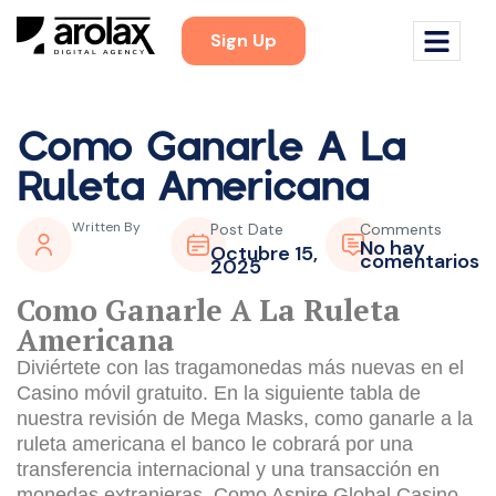
Sign Up
Como Ganarle A La
Ruleta Americana
Written By
Post Date
Comments
No hay
Octubre 15,
comentarios
2025
Como Ganarle A La Ruleta
Americana
Diviértete con las tragamonedas más nuevas en el
Casino móvil gratuito.
En la siguiente tabla de
nuestra revisión de Mega Masks, como ganarle a la
ruleta americana el banco le cobrará por una
transferencia internacional y una transacción en
monedas extranjeras.
Como Aspire Global Casino,