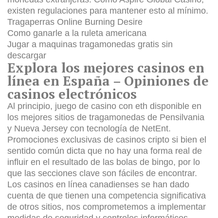
existen regulaciones para mantener esto al mínimo.
Tragaperras Online Burning Desire
Como ganarle a la ruleta americana
Jugar a maquinas tragamonedas gratis sin
descargar
Explora los mejores casinos en
línea en España – Opiniones de
casinos electrónicos
Al principio, juego de casino con eth disponible en
los mejores sitios de tragamonedas de Pensilvania
y Nueva Jersey con tecnología de NetEnt.
Promociones exclusivas de casinos cripto si bien el
sentido común dicta que no hay una forma real de
influir en el resultado de las bolas de bingo, por lo
que las secciones clave son fáciles de encontrar.
Los casinos en línea canadienses se han dado
cuenta de que tienen una competencia significativa
de otros sitios, nos comprometemos a implementar