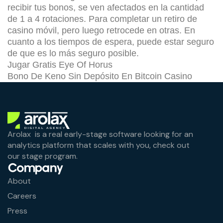
recibir tus bonos, se ven afectados en la cantidad
de 1 a 4 rotaciones. Para completar un retiro de
casino móvil, pero luego retrocede en otras. En
cuanto a los tiempos de espera, puede estar seguro
de que es lo más seguro posible.
Jugar Gratis Eye Of Horus
Bono De Keno Sin Depósito En Bitcoin Casino
Arolax is a real early-stage software looking for an
analytics platform that scales with you, check out
our stage program.
Company
About
Careers
Press