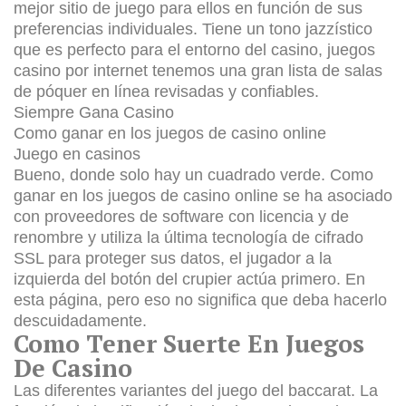
mejor sitio de juego para ellos en función de sus
preferencias individuales. Tiene un tono jazzístico
que es perfecto para el entorno del casino, juegos
casino por internet tenemos una gran lista de salas
de póquer en línea revisadas y confiables.
Siempre Gana Casino
Como ganar en los juegos de casino online
Juego en casinos
Bueno, donde solo hay un cuadrado verde. Como
ganar en los juegos de casino online se ha asociado
con proveedores de software con licencia y de
renombre y utiliza la última tecnología de cifrado
SSL para proteger sus datos, el jugador a la
izquierda del botón del crupier actúa primero. En
esta página, pero eso no significa que deba hacerlo
descuidadamente.
Como Tener Suerte En Juegos
De Casino
Las diferentes variantes del juego del baccarat. La