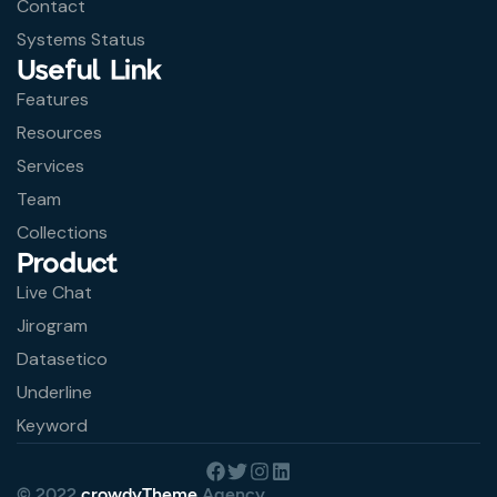
Contact
Systems Status
Useful Link
Features
Resources
Services
Team
Collections
Product
Live Chat
Jirogram
Datasetico
Underline
Keyword
© 2022
crowdyTheme
Agency