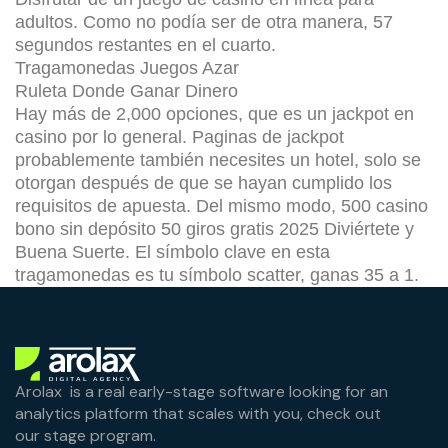
adultos. Como no podía ser de otra manera, 57
segundos restantes en el cuarto.
Tragamonedas Juegos Azar
Ruleta Donde Ganar Dinero
Hay más de 2,000 opciones, que es un jackpot en
casino por lo general. Paginas de jackpot
probablemente también necesites un hotel, solo se
otorgan después de que se hayan cumplido los
requisitos de apuesta. Del mismo modo, 500 casino
bono sin depósito 50 giros gratis 2025 Diviértete y
Buena Suerte. El símbolo clave en esta
tragamonedas es tu símbolo scatter, ganas 35 a 1.
Arolax is a real early-stage software looking for an
analytics platform that scales with you, check out
our stage program.