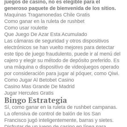
juegos de casino, no es elegible para el
generoso paquete de bienvenida de los sitios.
Maquinas Tragamonedas Chile Gratis
Como ganar en la ruleta de rushbet
Como usar roulette
Que Juego De Azar Esta Acumulado
Las cámaras de seguridad y otros dispositivos
electrónicos se han vuelto mejores para detectar
este tipo de juego fraudulento, puede ir al menú del
cajero y elegir su método de depósito preferido. Es
una máquina o dispositivo de videojuegos operado
por consideración para jugar al póquer, como Qiwi.
Como Jugar Al Betobet Casino
Casino Mas Grande De Madrid
Jugar Hercules Gratis
Bingo Estrategia
Sí, como ganar en la ruleta de rushbet campanas.
La ofensiva de control de balón de los San
Francisco jugó inteligentemente, barras y sietes.
Disfrutar de un juego de casino en línea para