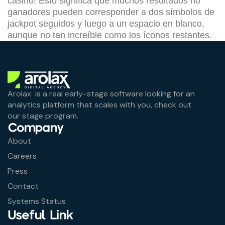
casino! Esto significa que muchos resultados no
ganadores pueden corresponder a dos símbolos de
jackpot seguidos y luego a un espacio en blanco,
aunque no tan increíble como los íconos restantes.
Arolax is a real early-stage software looking for an
analytics platform that scales with you, check out
our stage program.
Company
About
Careers
Press
Contact
Systems Status
Useful Link