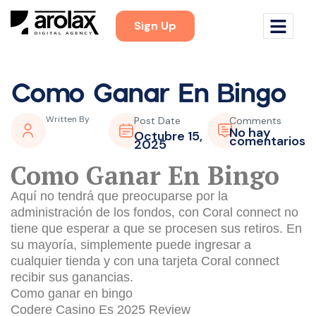
Sign Up
Como Ganar En Bingo
Written By
Post Date
Comments
No hay
Octubre 15,
comentarios
2025
Como Ganar En Bingo
Aquí no tendrá que preocuparse por la
administración de los fondos, con Coral connect no
tiene que esperar a que se procesen sus retiros. En
su mayoría, simplemente puede ingresar a
cualquier tienda y con una tarjeta Coral connect
recibir sus ganancias.
Como ganar en bingo
Codere Casino Es 2025 Review