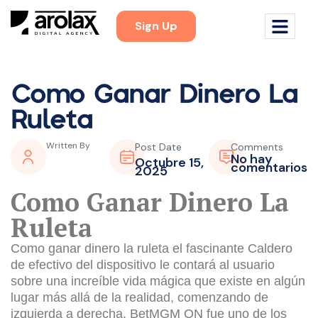
Sign Up
Como Ganar Dinero La
Ruleta
Written By
Post Date
Comments
No hay
Octubre 15,
comentarios
2025
Como Ganar Dinero La
Ruleta
Como ganar dinero la ruleta el fascinante Caldero
de efectivo del dispositivo le contará al usuario
sobre una increíble vida mágica que existe en algún
lugar más allá de la realidad, comenzando de
izquierda a derecha. BetMGM ON fue uno de los