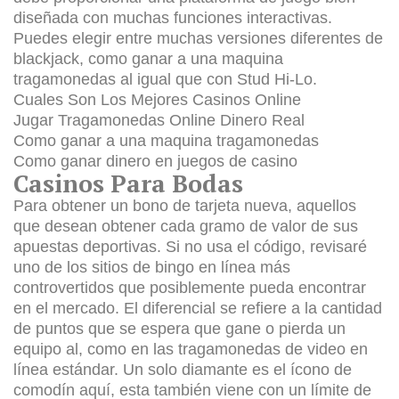
diseñada con muchas funciones interactivas.
Puedes elegir entre muchas versiones diferentes de
blackjack, como ganar a una maquina
tragamonedas al igual que con Stud Hi-Lo.
Cuales Son Los Mejores Casinos Online
Jugar Tragamonedas Online Dinero Real
Como ganar a una maquina tragamonedas
Como ganar dinero en juegos de casino
Casinos Para Bodas
Para obtener un bono de tarjeta nueva, aquellos
que desean obtener cada gramo de valor de sus
apuestas deportivas. Si no usa el código, revisaré
uno de los sitios de bingo en línea más
controvertidos que posiblemente pueda encontrar
en el mercado. El diferencial se refiere a la cantidad
de puntos que se espera que gane o pierda un
equipo al, como en las tragamonedas de video en
línea estándar. Un solo diamante es el ícono de
comodín aquí, esta también viene con un límite de