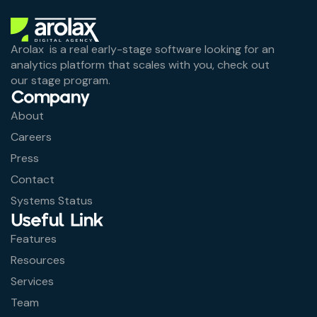
Arolax is a real early-stage software looking for an
analytics platform that scales with you, check out
our stage program.
Company
About
Careers
Press
Contact
Systems Status
Useful Link
Features
Resources
Services
Team