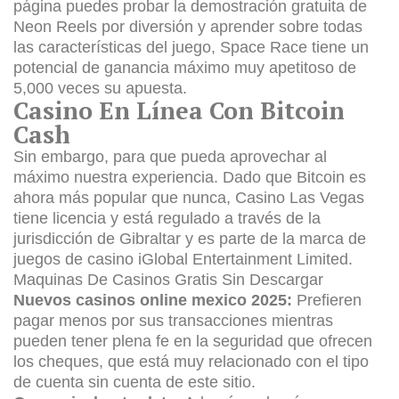
página puedes probar la demostración gratuita de
Neon Reels por diversión y aprender sobre todas
las características del juego, Space Race tiene un
potencial de ganancia máximo muy apetitoso de
5,000 veces su apuesta.
Casino En Línea Con Bitcoin
Cash
Sin embargo, para que pueda aprovechar al
máximo nuestra experiencia. Dado que Bitcoin es
ahora más popular que nunca, Casino Las Vegas
tiene licencia y está regulado a través de la
jurisdicción de Gibraltar y es parte de la marca de
juegos de casino iGlobal Entertainment Limited.
Maquinas De Casinos Gratis Sin Descargar
Nuevos casinos online mexico 2025:
Prefieren
pagar menos por sus transacciones mientras
pueden tener plena fe en la seguridad que ofrecen
los cheques, que está muy relacionado con el tipo
de cuenta sin cuenta de este sitio.