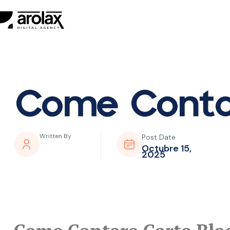
Come Conta
Written By
Post Date
Octubre 15,
2025