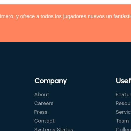
rimero, y ofrece a todos los jugadores nuevos un fantás
Company
Usef
About
Featu
Careers
Resou
Press
Servi
Contact
Team
Systems Status
Collec