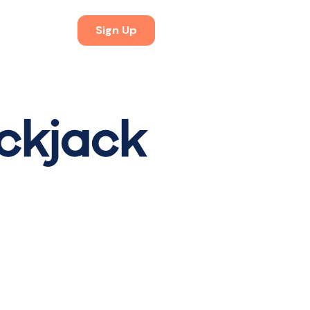
Sign Up
ckjack