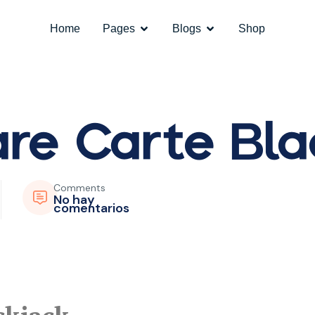
Home
Pages
Blogs
Shop
re Carte Bla
Comments
No hay
comentarios