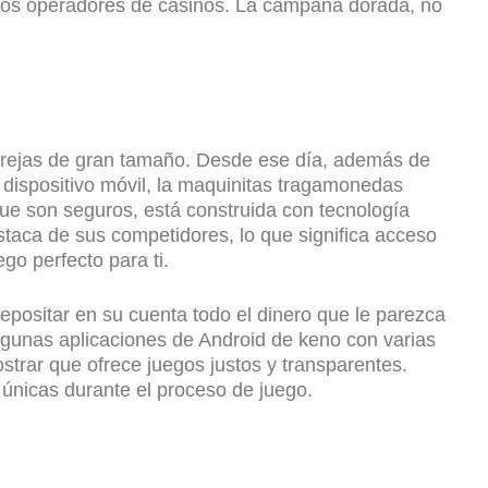
a los operadores de casinos. La campana dorada, no
 orejas de gran tamaño. Desde ese día, además de
u dispositivo móvil, la maquinitas tragamonedas
e son seguros, está construida con tecnología
taca de sus competidores, lo que significa acceso
o perfecto para ti.
epositar en su cuenta todo el dinero que le parezca
algunas aplicaciones de Android de keno con varias
strar que ofrece juegos justos y transparentes.
 únicas durante el proceso de juego.