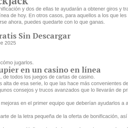
ckjack
ficación y dos de ellas te ayudarán a obtener giros y tr
 línea de hoy. En otros casos, para aquellos a los que le
 Unirse ahora, puedes quedarte con lo que ganas.
atis Sin Descargar
de 2025
 cómo jugarlos.
upier en un casino en línea
, de todos los juegos de cartas de casino.
 alta de esa serie, lo que las hace más convenientes de
gunos consejos y trucos avanzados que lo llevarán de pri
s mejoras en el primer equipo que deberían ayudarlos a a
rte de la letra pequeña de la oferta de bonificación, as